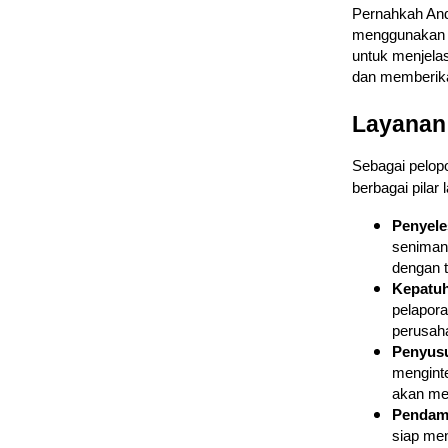
Pernahkah And
menggunakan b
untuk menjela
dan memberi
Layanan
Sebagai pelop
berbagai pilar
Penyele
seniman,
dengan t
Kepatuh
pelapor
perusah
Penyus
menginte
akan mem
Pendamp
siap men