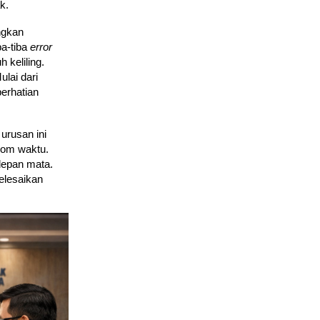
k.
ngkan
ba-tiba
error
 keliling.
ulai dari
erhatian
urusan ini
bom waktu.
depan mata.
elesaikan