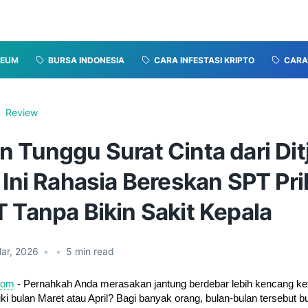
REUM
BURSA INDONESIA
CARA INFESTASI KRIPTO
CARA 
Review
 Tunggu Surat Cinta dari Dit
 Ini Rahasia Bereskan SPT Pri
 Tanpa Bikin Sakit Kepala
ar, 2026
•
•
5
min read
.com
- Pernahkah Anda merasakan jantung berdebar lebih kencang ket
 bulan Maret atau April? Bagi banyak orang, bulan-bulan tersebut 