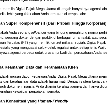
memilih Digital Pajak Mega Utama di tengah banyaknya agensi lain 
 nilai lebih yang tidak akan Anda temukan di tempat lain:
an Super Komprehensif (Dari Pribadi Hingga Korporasi)
apakah Anda seorang
influencer
yang bingung menghitung norma perhi
to, seorang dokter dengan praktik di berbagai rumah sakit, atau seo
an Terbatas (PT) yang memiliki omzet miliaran rupiah. Digital Paj
pesialis yang menguasai seluk-beluk regulasi untuk setiap jenis Waji
enyewa agensi berbeda untuk urusan pribadi dan perusahaan Anda; 
da Keamanan Data dan Kerahasiaan Klien
adalah urusan dapur keuangan Anda. Digital Pajak Mega Utama mem
as dan kerahasiaan data adalah harga mati. Dengan sistem kerja yang
uruh dokumen finansial Anda dijamin kerahasiaannya dan hanya dig
enuhan kewajiban perpajakan semata.
dan Konsultasi yang
Human-Friendly