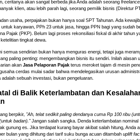
, ceritanya akan sangat berbeda jika Anda adalah seorang
freelance
anyak klien, atau lebih parah lagi, seorang pemilik bisnis (Direktur P
badan usaha, perpajakan bukan hanya soal SPT Tahunan. Ada kewaji
1 untuk karyawan, PPh 23 untuk jasa, hingga PPN bagi yang sudah b
 Pajak (PKP). Belum lagi proses rekonsiliasi fiskal di akhir tahun 
telitian tingkat dewa.
ni semua sendirian bukan hanya menguras energi, tetapi juga meram
yang paling penting: mengembangkan bisnis itu sendiri. Inilah alasan
arian akan
Jasa Pelaporan Pajak
terus meroket tajam di mesin penc
gusaha cerdas mulai sadar bahwa mendelegasikan urusan administrat
 adalah sebuah investasi, bukan pengeluaran.
atal di Balik Keterlambatan dan Kesalaha
an
ang berpikir,
"Ah, telat sedikit paling dendanya cuma Rp 100 ribu (unt
 (untuk badan)."
Jangan salah sangka. Denda keterlambatan nominal 
k gunung es. Jika terdapat kurang bayar akibat salah hitung, Anda 
er bulan yang dihitung dari tarif suku bunga acuan ditambah
uplift fac