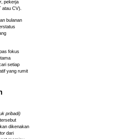
r
, pekerja
T atau CV).
ban bulanan
erstatus
yang
pas fokus
 utama
ari setiap
if yang rumit
n
uk pribadi)
tersebut
akan dikenakan
tor
dari