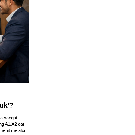
uk'?
sa sangat
g A1/A2 dari
enit melalui