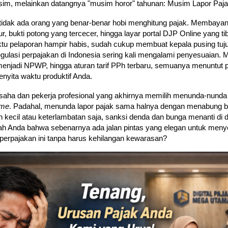
sim, melainkan datangnya "musim horor" tahunan: Musim Lapor Paja
r, tidak ada orang yang benar-benar hobi menghitung pajak. Membaya
r, bukti potong yang tercecer, hingga layar portal DJP Online yang ti
tu pelaporan hampir habis, sudah cukup membuat kepala pusing tujuh
 regulasi perpajakan di Indonesia sering kali mengalami penyesuaian. M
menjadi NPWP, hingga aturan tarif PPh terbaru, semuanya menuntut p
nyita waktu produktif Anda.
aha dan pekerja profesional yang akhirnya memilih menunda-nunda 
ime
. Padahal, menunda lapor pajak sama halnya dengan menabung 
 kecil atau keterlambatan saja, sanksi denda dan bunga menanti di 
h Anda bahwa sebenarnya ada jalan pintas yang elegan untuk meny
erpajakan ini tanpa harus kehilangan kewarasan?