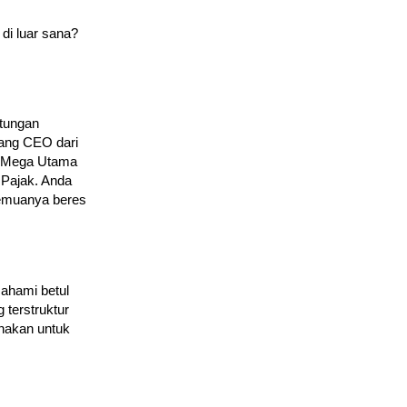
di luar sana?
tungan
rang CEO dari
ak Mega Utama
b Pajak. Anda
semuanya beres
ahami betul
 terstruktur
unakan untuk