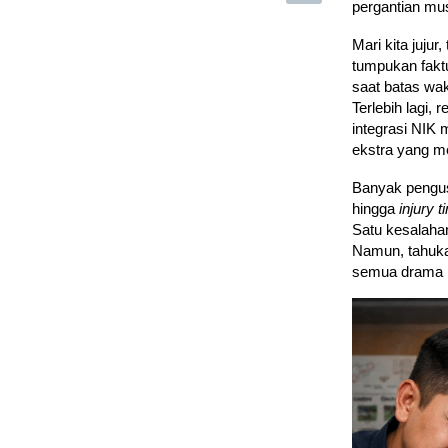
pergantian mu
Mari kita juju
tumpukan faktu
saat batas wak
Terlebih lagi,
integrasi NIK 
ekstra yang me
Banyak pengus
hingga
injury t
Satu kesalahan
Namun, tahuka
semua drama p