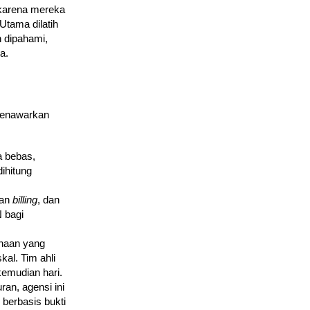
karena mereka
Utama dilatih
 dipahami,
a.
menawarkan
a bebas,
ihitung
tan
billing
, dan
 bagi
ahaan yang
al. Tim ahli
emudian hari.
ran, agensi ini
berbasis bukti