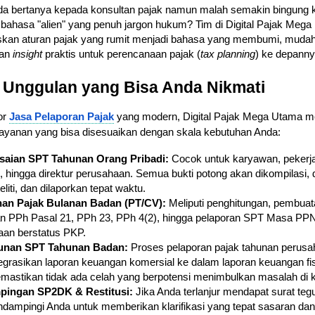
a bertanya kepada konsultan pajak namun malah semakin bingung 
ahasa "alien" yang penuh jargon hukum? Tim di Digital Pajak Mega 
skan aturan pajak yang rumit menjadi bahasa yang membumi, mudah
kan
insight
praktis untuk perencanaan pajak (
tax planning
) ke depanny
 Unggulan yang Bisa Anda Nikmati
or
Jasa Pelaporan Pajak
yang modern, Digital Pajak Mega Utama 
 layanan yang bisa disesuaikan dengan skala kebutuhan Anda:
saian SPT Tahunan Orang Pribadi:
Cocok untuk karyawan, pekerj
 hingga direktur perusahaan. Semua bukti potong akan dikompilasi, d
eliti, dan dilaporkan tepat waktu.
an Pajak Bulanan Badan (PT/CV):
Meliputi penghitungan, pembua
an PPh Pasal 21, PPh 23, PPh 4(2), hingga pelaporan SPT Masa PPN
aan berstatus PKP.
unan SPT Tahunan Badan:
Proses pelaporan pajak tahunan perus
grasikan laporan keuangan komersial ke dalam laporan keuangan fisk
astikan tidak ada celah yang berpotensi menimbulkan masalah di k
ingan SP2DK & Restitusi:
Jika Anda terlanjur mendapat surat tegu
dampingi Anda untuk memberikan klarifikasi yang tepat sasaran dan 