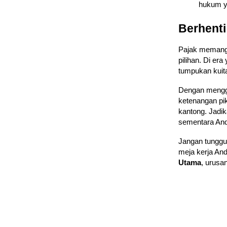
hukum y
Berhenti
Pajak memang 
pilihan. Di er
tumpukan kuit
Dengan meng
ketenangan pi
kantong. Jadik
sementara Anda
Jangan tunggu
meja kerja An
Utama
, urusa