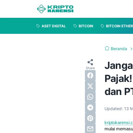
ASET DIGITAL
BITCOIN
BITCOIN ETHE
Beranda
Jangan
Pajak!
dan PT
Updated:
13 M
kriptokarensi
mulai memasuki