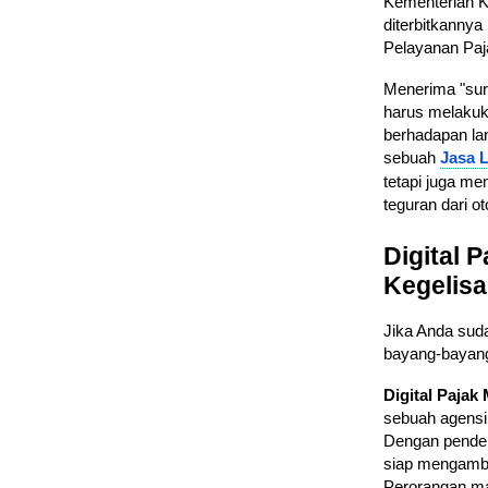
Kementerian K
diterbitkannya
Pelayanan Paj
Menerima "sur
harus melakuk
berhadapan l
sebuah
Jasa 
tetapi juga me
teguran dari ot
Digital 
Kegelis
Jika Anda suda
bayang-bayang
Digital Paja
sebuah agensi
Dengan pendeka
siap mengambil
Perorangan ma