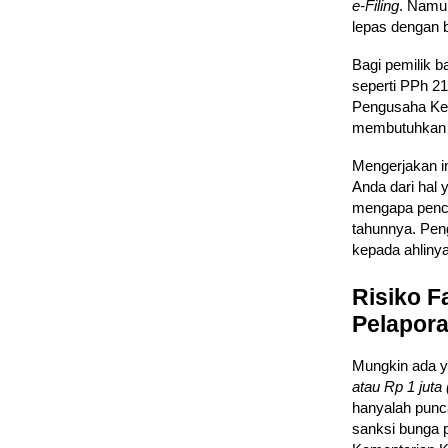
e-Filing
. Namun
lepas dengan b
Bagi pemilik 
seperti PPh 2
Pengusaha Kena
membutuhkan ke
Mengerjakan i
Anda dari hal 
mengapa penc
tahunnya. Pen
kepada ahlinya
Risiko F
Pelapor
Mungkin ada y
atau Rp 1 juta
hanyalah punca
sanksi bunga p