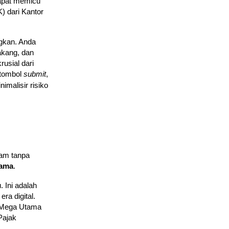
dapat memicu
) dari Kantor
gkan. Anda
akang, dan
rusial dari
 tombol
submit
,
imalisir risiko
lam tanpa
tama
.
 Ini adalah
ra digital.
k Mega Utama
Pajak