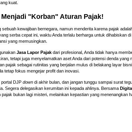
ang kuat.
 Menjadi "Korban" Aturan Pajak!
sebuah kewajiban bernegara, namun menderita karena pajak adala
a yang serba cepat ini, waktu Anda terlalu berharga untuk dihabiskan d
ansi yang memusingkan.
gunakan
Jasa Lapor Pajak
dari profesional, Anda tidak hanya membe
kiran, tetapi juga menyelamatkan aset Anda dari potensi denda yang
an pajak sebagai rutinitas yang berjalan mulus di belakang layar bisn
 tetap fokus mengejar profit dan inovasi.
 portal DJP
down
di akhir bulan, dan jangan tunggu sampai surat teg
da. Segera delegasikan kerumitan ini kepada ahlinya. Bersama
Digit
n pajak bukan lagi misteri, melainkan kepastian yang menenangkan ha