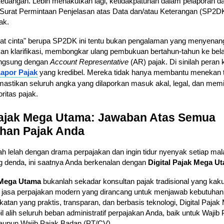
euangan. Lebih menakutkan lagi, ketidakpatuhan dalam pelaporan 
 Surat Permintaan Penjelasan atas Data dan/atau Keterangan (SP2DK
ak.
at cinta" berupa SP2DK ini tentu bukan pengalaman yang menyenan
an klarifikasi, membongkar ulang pembukuan bertahun-tahun ke bel
angsung dengan
Account Representative
(AR) pajak. Di sinilah peran k
Lapor Pajak
yang kredibel. Mereka tidak hanya membantu menekan
mastikan seluruh angka yang dilaporkan masuk akal, legal, dan memin
oritas pajak.
Pajak Mega Utama: Jawaban Atas Semua
ahan Pajak Anda
h lelah dengan drama perpajakan dan ingin tidur nyenyak setiap ma
 denda, ini saatnya Anda berkenalan dengan
Digital Pajak Mega U
k Mega Utama
bukanlah sekadar konsultan pajak tradisional yang kaku.
 jasa perpajakan modern yang dirancang untuk menjawab kebutuhan e
tan yang praktis, transparan, dan berbasis teknologi, Digital Paja
 alih seluruh beban administratif perpajakan Anda, baik untuk Wajib 
upun Wajib Pajak Badan (PT/CV).