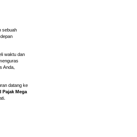
h sebuah
i depan
li waktu dan
 menguras
is Anda,
uran datang ke
al Pajak Mega
ti.