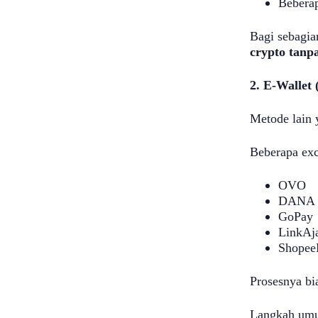
Beberap
Bagi sebagia
crypto tanpa
2. E-Wallet 
Metode lain
Beberapa exc
OVO
DANA
GoPay
LinkAj
Shopee
Prosesnya bi
Langkah um