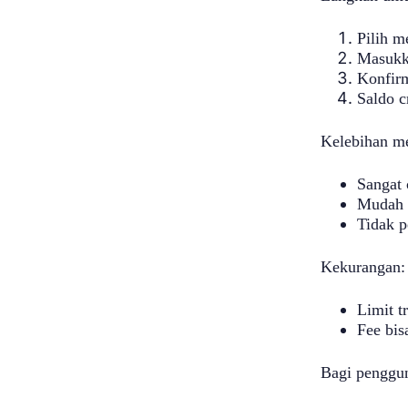
Pilih m
Masukk
Konfir
Saldo c
Kelebihan me
Sangat 
Mudah 
Tidak p
Kekurangan:
Limit t
Fee bisa
Bagi penggun