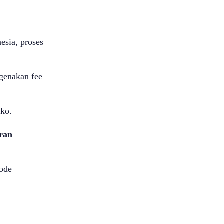
nesia, proses
genakan fee
iko.
ran
tode