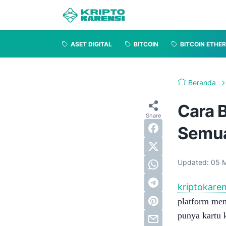
ASET DIGITAL
BITCOIN
BITCOIN ETHE
Beranda
Cara B
Semua
Updated:
05 
kriptokare
platform mem
punya kartu 