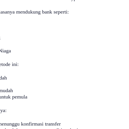
iasanya mendukung bank seperti:
i
Niaga
tode ini:
dah
 mudah
untuk pemula
ya:
enunggu konfirmasi transfer