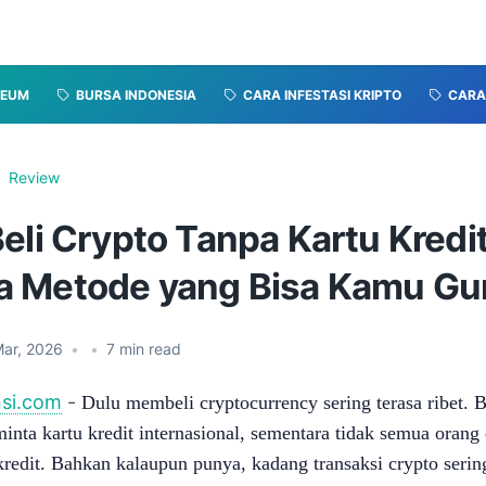
REUM
BURSA INDONESIA
CARA INFESTASI KRIPTO
CARA 
Review
eli Crypto Tanpa Kartu Kredit
 Metode yang Bisa Kamu Gu
Mar, 2026
•
•
7
min read
nsi.com
-
Dulu membeli cryptocurrency sering terasa ribet. 
inta kartu kredit internasional, sementara tidak semua orang 
kredit. Bahkan kalaupun punya, kadang transaksi crypto sering