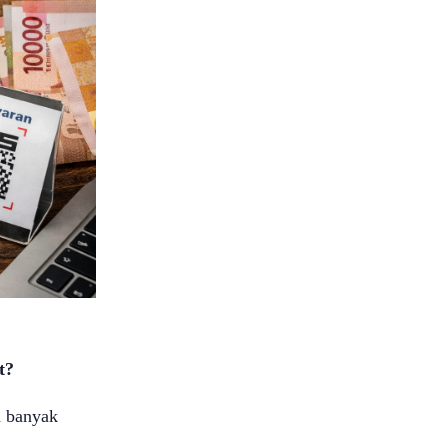
t?
a banyak