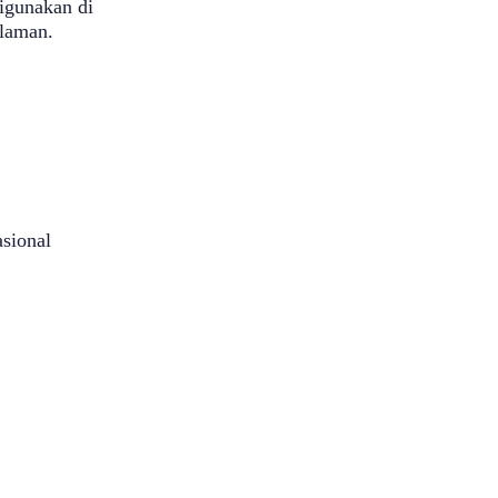
igunakan di
alaman.
sional