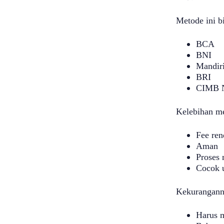
Metode ini b
BCA
BNI
Mandir
BRI
CIMB 
Kelebihan me
Fee ren
Aman
Proses
Cocok 
Kekurangann
Harus m