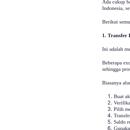
Ada cukup ba
Indonesia, s
Berikut sem
1. Transfer
Ini adalah m
Beberapa exc
sehingga pro
Biasanya alur
Buat ak
Verifik
Pilih m
Transfe
Saldo r
Gunakan