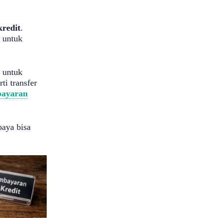
kredit
.
k untuk
 untuk
ti transfer
bayaran
paya bisa