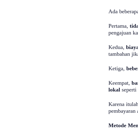
Ada beberapa
Pertama,
tid
pengajuan ka
Kedua,
biay
tambahan jik
Ketiga,
bebe
Keempat,
ba
lokal
seperti
Karena itula
pembayaran a
Metode Mem