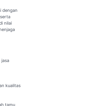
si dengan
serta
 nilai
menjaga
 jasa
n kualitas
lah tamu