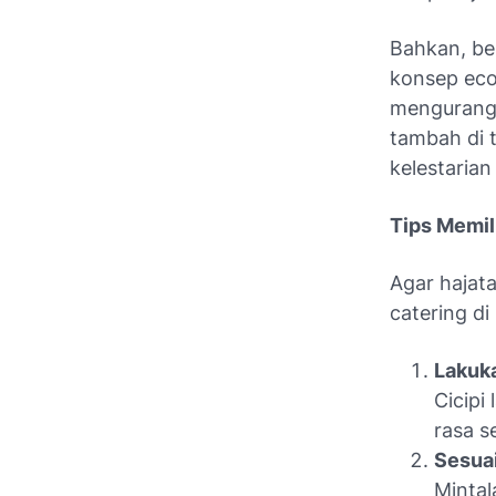
Bahkan, beb
konsep
eco
mengurangi 
tambah di 
kelestarian
Tips Memil
Agar hajata
catering di
Lakuk
Cicipi
rasa s
Sesua
Mintal