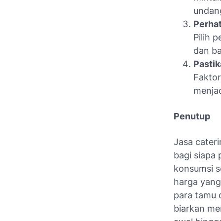
undang
Perhat
Pilih 
dan ba
Pasti
Fakto
menjad
Penutup
Jasa cateri
bagi siapa
konsumsi se
harga yang
para tamu d
biarkan me