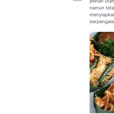
pilihan ut
namun tetap
menyiapkan
berpengala