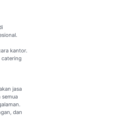
di
sional.
cara kantor.
catering
kan jasa
a semua
galaman.
angan, dan