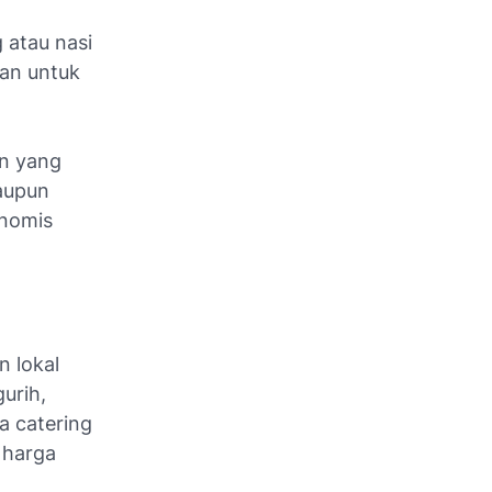
 atau nasi
kan untuk
en yang
aupun
onomis
n lokal
urih,
a catering
 harga