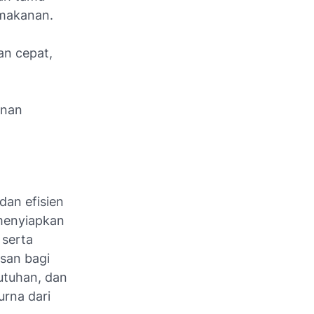
 makanan.
an cepat,
anan
dan efisien
menyiapkan
 serta
san bagi
butuhan, dan
rna dari