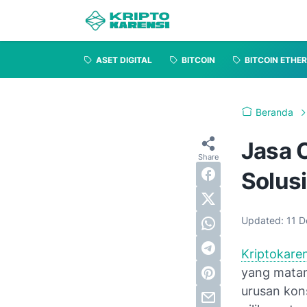
ASET DIGITAL
BITCOIN
BITCOIN ETHE
Beranda
Jasa 
Solusi
Updated:
11 D
Kriptokare
yang matan
urusan kons