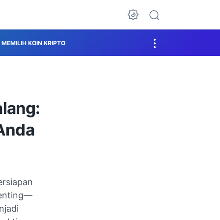
MEMILIH KOIN KRIPTO
lang:
 Anda
ersiapan
penting—
njadi