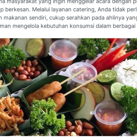
ama masyarakat yang ingin menggelar acara dengan p
 berkesan. Melalui layanan catering, Anda tidak perl
 makanan sendiri, cukup serahkan pada ahlinya yan
man mengelola kebutuhan konsumsi dalam berbagai 