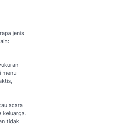
apa jenis
ain:
syukuran
ri menu
ktis,
tau acara
a keluarga.
n tidak