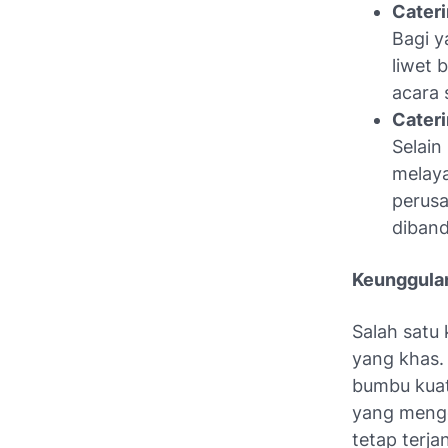
Cater
Bagi y
liwet 
acara 
Cateri
Selain
melaya
perusa
diband
Keunggulan
Salah satu 
yang khas.
bumbu kuat,
yang mengg
tetap terja