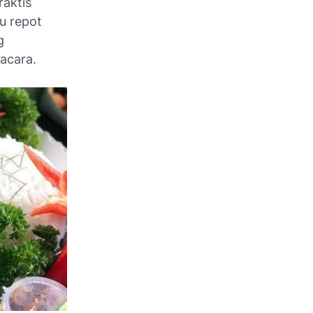
raktis
u repot
g
acara.