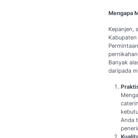
Mengapa Me
Kepanjen, 
Kabupaten 
Permintaan 
pernikahan,
Banyak ala
daripada m
Prakti
Menga
cater
kebutu
Anda t
pener
Kualit