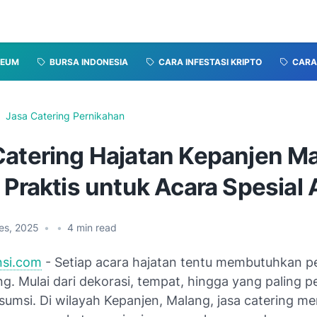
REUM
BURSA INDONESIA
CARA INFESTASI KRIPTO
CARA 
Jasa Catering Pernikahan
Catering Hajatan Kepanjen Ma
 Praktis untuk Acara Spesial
es, 2025
•
•
4
min read
nsi.com
- Setiap acara hajatan tentu membutuhkan p
g. Mulai dari dekorasi, tempat, hingga yang paling 
umsi. Di wilayah Kepanjen, Malang, jasa catering me