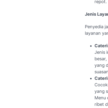
repot.
Jenis Laya
Penyedia j
layanan yan
Cateri
Jenis 
besar,
yang d
suasan
Cateri
Cocok 
yang s
Menu d
ribet 