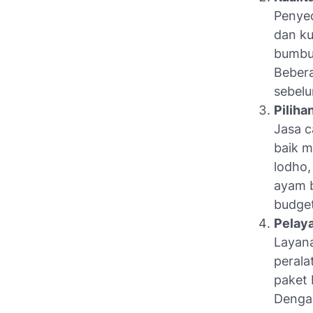
Penyed
dan ku
bumbu 
Beber
sebelu
Piliha
Jasa c
baik m
lodho,
ayam b
budget
Pelay
Layana
perala
paket 
Dengan