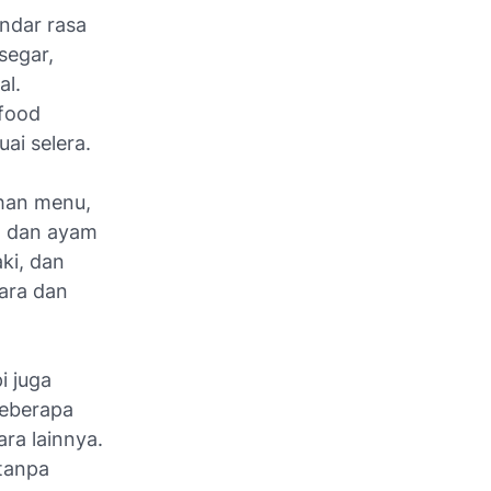
ndar rasa
segar,
al.
 food
ai selera.
ihan menu,
o, dan ayam
ki, dan
ara dan
i juga
Beberapa
ra lainnya.
tanpa