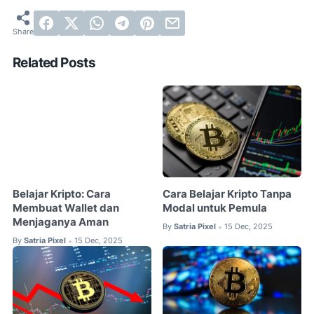
Related Posts
Belajar Kripto: Cara
Cara Belajar Kripto Tanpa
Membuat Wallet dan
Modal untuk Pemula
Menjaganya Aman
By
Satria Pixel
15 Dec, 2025
•
By
Satria Pixel
15 Dec, 2025
•