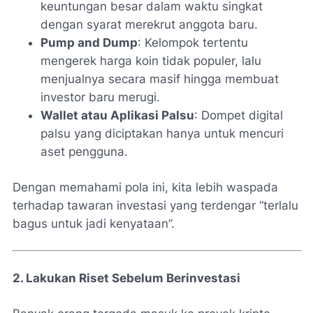
keuntungan besar dalam waktu singkat
dengan syarat merekrut anggota baru.
Pump and Dump
: Kelompok tertentu
mengerek harga koin tidak populer, lalu
menjualnya secara masif hingga membuat
investor baru merugi.
Wallet atau Aplikasi Palsu
: Dompet digital
palsu yang diciptakan hanya untuk mencuri
aset pengguna.
Dengan memahami pola ini, kita lebih waspada
terhadap tawaran investasi yang terdengar “terlalu
bagus untuk jadi kenyataan”.
2. Lakukan Riset Sebelum Berinvestasi