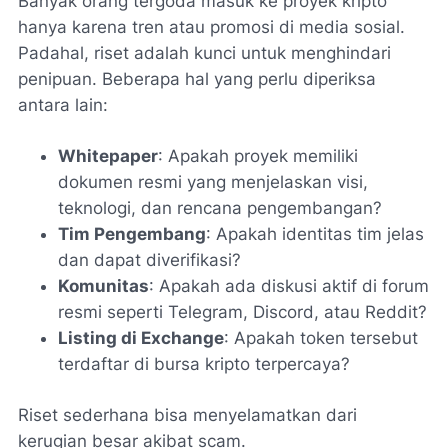
Banyak orang tergoda masuk ke proyek kripto
hanya karena tren atau promosi di media sosial.
Padahal, riset adalah kunci untuk menghindari
penipuan. Beberapa hal yang perlu diperiksa
antara lain:
Whitepaper
: Apakah proyek memiliki
dokumen resmi yang menjelaskan visi,
teknologi, dan rencana pengembangan?
Tim Pengembang
: Apakah identitas tim jelas
dan dapat diverifikasi?
Komunitas
: Apakah ada diskusi aktif di forum
resmi seperti Telegram, Discord, atau Reddit?
Listing di Exchange
: Apakah token tersebut
terdaftar di bursa kripto terpercaya?
Riset sederhana bisa menyelamatkan dari
kerugian besar akibat scam.