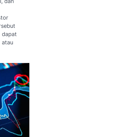
i, dan
,
stor
rsebut
a dapat
 atau