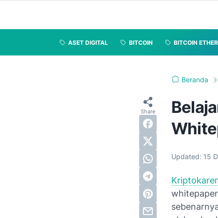
ASET DIGITAL
BITCOIN
BITCOIN ETHE
Beranda
Belaj
White
Updated:
15 
Kriptokare
whitepaper
sebenarnya