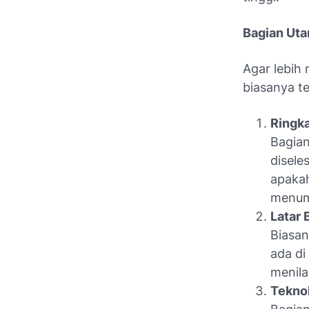
Bagian Ut
Agar lebih
biasanya t
Ringka
Bagian
disele
apakah
menump
Latar 
Biasan
ada di
menila
Teknol