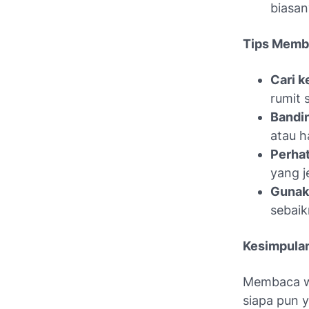
biasan
Tips Memb
Cari k
rumit 
Bandin
atau h
Perhat
yang j
Gunaka
sebai
Kesimpula
Membaca wh
siapa pun y