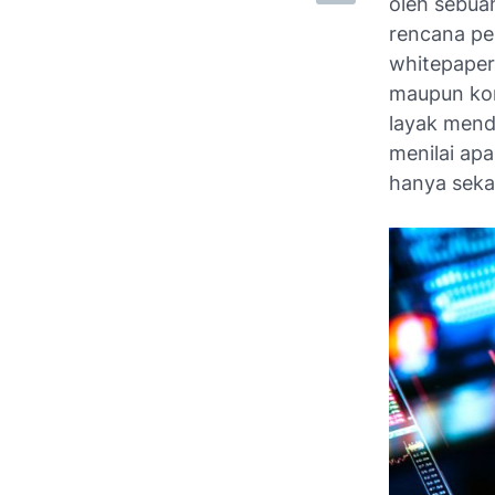
oleh sebuah
rencana pe
whitepaper
maupun ko
layak mend
menilai ap
hanya seka