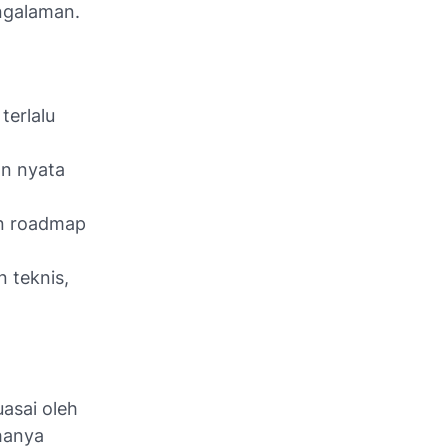
ngalaman.
terlalu
n nyata
an roadmap
n teknis,
asai oleh
 hanya