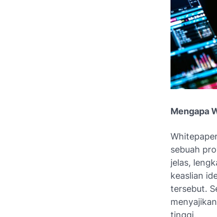
Mengapa W
Whitepaper 
sebuah pro
jelas, leng
keaslian id
tersebut. S
menyajikan
tinggi.