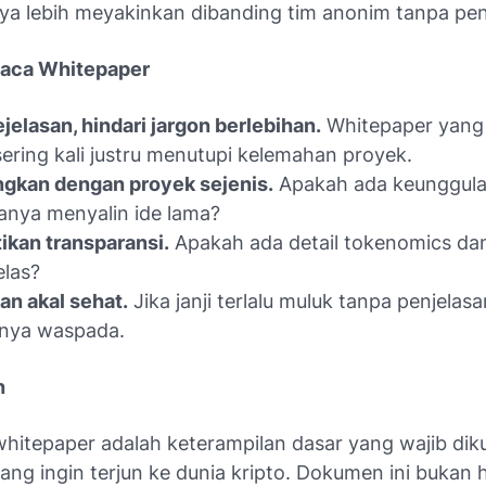
ya lebih meyakinkan dibanding tim anonim tanpa pe
aca Whitepaper
ejelasan, hindari jargon berlebihan.
Whitepaper yang 
sering kali justru menutupi kelemahan proyek.
gkan dengan proyek sejenis.
Apakah ada keunggula
anya menyalin ide lama?
ikan transparansi.
Apakah ada detail tokenomics d
elas?
n akal sehat.
Jika janji terlalu muluk tanpa penjelasa
knya waspada.
n
itepaper adalah keterampilan dasar yang wajib diku
ang ingin terjun ke dunia kripto. Dokumen ini bukan