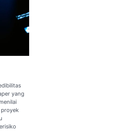
dibilitas
aper yang
menilai
k proyek
u
risiko