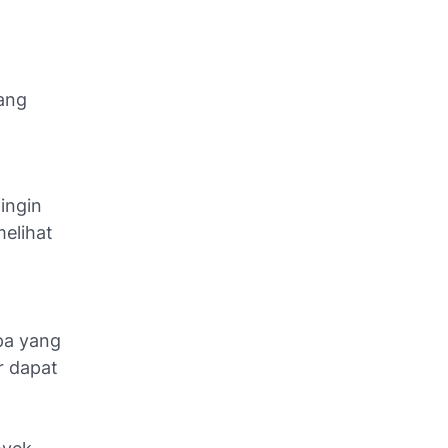
ang
ingin
melihat
pa yang
r dapat