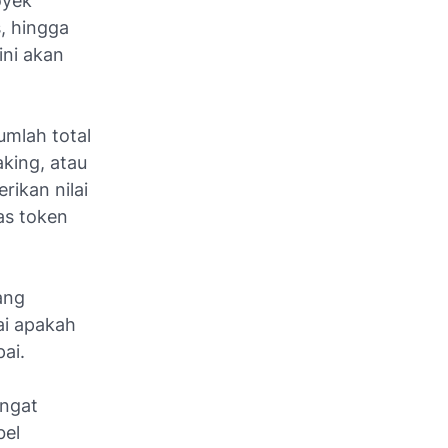
oyek
, hingga
ini akan
umlah total
aking, atau
ikan nilai
tas token
ang
ai apakah
ai.
angat
bel