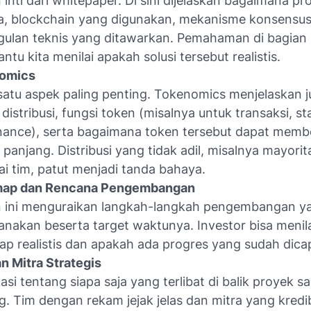
 inti dari whitepaper. Di sini dijelaskan bagaimana pr
a, blockchain yang digunakan, mekanisme konsensus
ulan teknis yang ditawarkan. Pemahaman di bagian 
tu kita menilai apakah solusi tersebut realistis.
omics
satu aspek paling penting. Tokenomics menjelaskan j
 distribusi, fungsi token (misalnya untuk transaksi, st
ance), serta bagaimana token tersebut dapat member
 panjang. Distribusi yang tidak adil, misalnya mayori
ai tim, patut menjadi tanda bahaya.
ap dan Rencana Pengembangan
n ini menguraikan langkah-langkah pengembangan y
anakan beserta target waktunya. Investor bisa menil
p realistis dan apakah ada progres yang sudah dicap
n Mitra Strategis
asi tentang siapa saja yang terlibat di balik proyek s
g. Tim dengan rekam jejak jelas dan mitra yang kredi