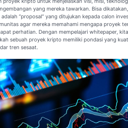
 proyek kripto untuk menjelaskan visi, misi, teknolog
ngembangan yang mereka tawarkan. Bisa dikatakan
 adalah “proposal” yang ditujukan kepada calon inve
munitas agar mereka memahami mengapa proyek te
apat perhatian. Dengan mempelajari whitepaper, kit
akah sebuah proyek kripto memiliki pondasi yang kuat
dar tren sesaat.