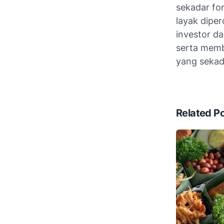
sekadar fo
layak dipe
investor da
serta memb
yang sekada
Related P