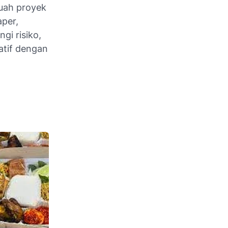
buah proyek
aper,
gi risiko,
atif dengan