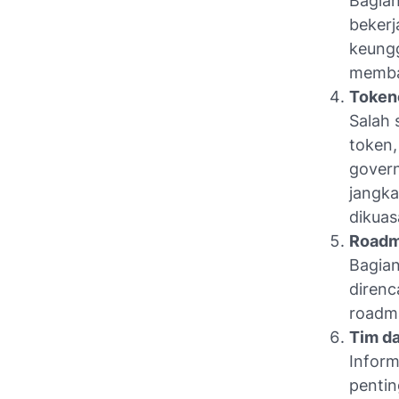
Bagian
bekerj
keungg
memban
Token
Salah 
token,
govern
jangka
dikuas
Roadm
Bagia
direnc
roadma
Tim da
Inform
pentin