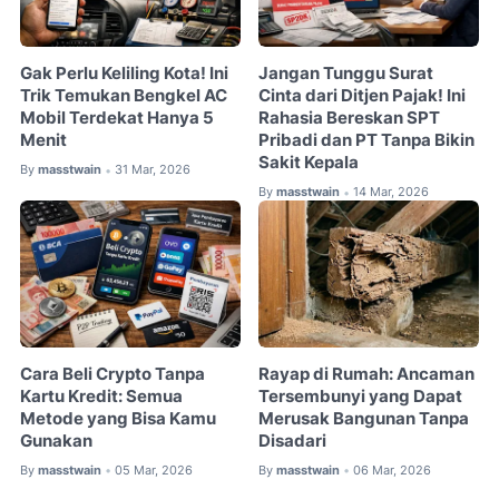
Gak Perlu Keliling Kota! Ini
Jangan Tunggu Surat
Trik Temukan Bengkel AC
Cinta dari Ditjen Pajak! Ini
Mobil Terdekat Hanya 5
Rahasia Bereskan SPT
Menit
Pribadi dan PT Tanpa Bikin
Sakit Kepala
By
masstwain
31 Mar, 2026
•
By
masstwain
14 Mar, 2026
•
Cara Beli Crypto Tanpa
Rayap di Rumah: Ancaman
Kartu Kredit: Semua
Tersembunyi yang Dapat
Metode yang Bisa Kamu
Merusak Bangunan Tanpa
Gunakan
Disadari
By
masstwain
05 Mar, 2026
By
masstwain
06 Mar, 2026
•
•