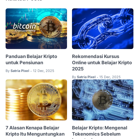
Panduan Belajar Kripto
Rekomendasi Kursus
untuk Pensiunan
Online untuk Belajar Kripto
2025
By
Satria Pixel
12 Dec, 2025
•
By
Satria Pixel
15 Dec, 2025
•
7 Alasan Kenapa Belajar
Belajar Kripto: Mengenal
Kripto Itu Menguntungkan
Tokenomics Sebelum